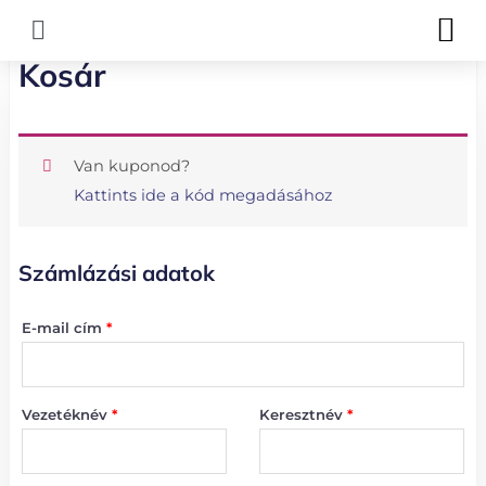
Skip
M
to
Kosár
content
(nem
Emelet,
kötelező)
lépcsőház,
Van kuponod?
lakás,
Kattints ide a kód megadásához
stb.
Számlázási adatok
E-mail cím
*
Vezetéknév
*
Keresztnév
*