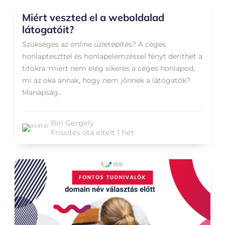
Miért veszted el a weboldalad
látogatóit?
Szükséges az online üzletépítés? A céges
honlapteszttel és honlapelemzéssel fényt deríthet a
titokra: miért nem elég sikeres a céges honlapod,
mi az oka annak, hogy nem jönnek a látogatók?
Manapság...
Biri Gergely
Frissítés óta eltelt 1 hét