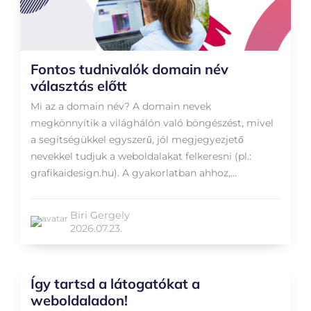
Fontos tudnivalók domain név
választás előtt
Mi az a domain név? A domain nevek
megkönnyítik a világhálón való böngészést, mivel
a segítségükkel egyszerű, jól megjegyezjető
nevekkel tudjuk a weboldalakat felkeresni (pl.:
grafikaidesign.hu). A gyakorlatban ahhoz,...
Biri Gergely
2026.07.23.
Így tartsd a látogatókat a
weboldaladon!