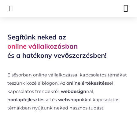
Skip
M
to
content
Segítünk neked az
online vállalkozásban
és a hatékony vevőszerzésben!
Elsősorban online vállalkozással kapcsolatos témákat
teszünk közé a blogon. Az
online értékesítés
sel
kapcsolatos trendekről,
webdesign
nal,
honlapfejlesztés
sel és
webshop
okkal kapcsolatos
témákban nyújtunk neked hasznos tudást.