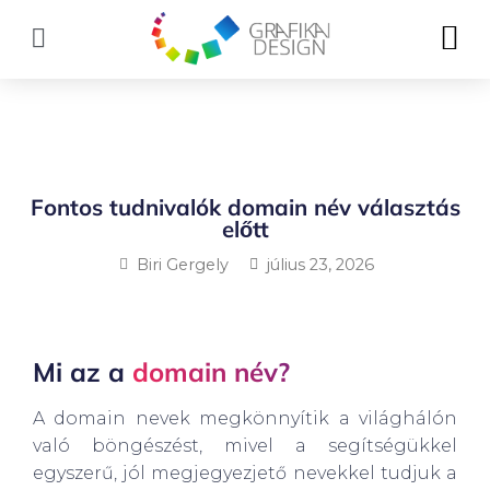
Skip
M
to
content
Fontos tudnivalók domain név választás
előtt
Biri Gergely
július 23, 2026
Mi az a
domain név?
A domain nevek megkönnyítik a világhálón
való böngészést, mivel a segítségükkel
egyszerű, jól megjegyezjető nevekkel tudjuk a