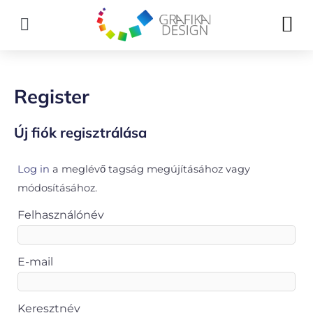
Skip
M
to
content
Register
Új fiók regisztrálása
Log in
a meglévő tagság megújításához vagy
módosításához.
Felhasználónév
E-mail
Keresztnév