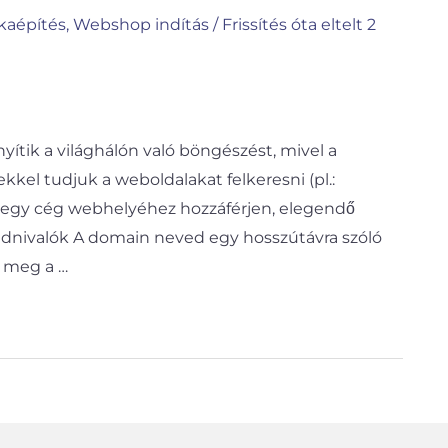
kaépítés
,
Webshop indítás
/
Frissítés óta eltelt 2
tik a világhálón való böngészést, mivel a
kel tudjuk a weboldalakat felkeresni (pl.:
y egy cég webhelyéhez hozzáférjen, elegendő
dnivalók A domain neved egy hosszútávra szóló
a meg a …