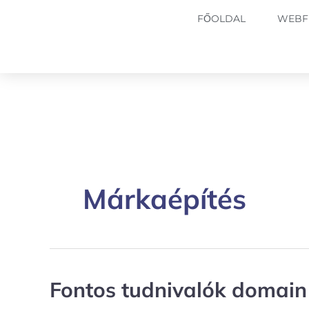
Skip
FŐOLDAL
WEBF
to
content
Márkaépítés
Fontos tudnivalók domain 
Fontos
tudnivalók