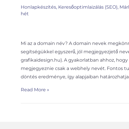
domain
Honlapkészítés
,
Keresőoptimlaizálás (SEO)
,
Már
hét
név
választás
előtt
Mi az a domain név? A domain nevek megkönnyí
segítségükkel egyszerű, jól megjegyezjető nevek
grafikaidesign.hu). A gyakorlatban ahhoz, hog
megjegyeznie csak a webhely nevét. Fontos tu
döntés eredménye, így alapjaiban határozhatj
Read More »