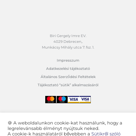
Biri Gergely Imre EV.
4029 Debrecen,.
Munkácsy Mihály utca 7. fsz. 1.
Impresszum
Adatkezelési tájékoztató
Általános Szerződési Feltételek
Tájékoztató “sütik” alkalmazásáról
🍪 A weboldalunkon cookie-kat használunk, hogy a
Minden jog fenntartva © 2021 GrafikaiDesign.hu | Olcsó,
legrelevánsabb élményt nyújtsuk neked.
profi honlapkészítés, mobilbarát webdesign, szakértő
A cookie-k használatáról bővebben a
Sütikről szóló
webfejlesztés, gyors webshopkészítés | Professzionális,