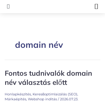
Skip
M
to
content
domain név
Fontos tudnivalók domain
Fontos
tudnivalók
név választás előtt
domain
név
Honlapkészítés
,
Keresőoptimlaizálás (SEO)
,
választás
Márkaépítés
,
Webshop indítás
/
2026.07.23.
előtt