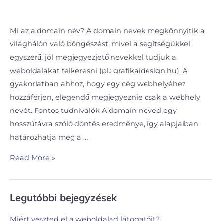
Mi az a domain név? A domain nevek megkönnyítik a
világhálón való böngészést, mivel a segítségükkel
egyszerű, jól megjegyezjető nevekkel tudjuk a
weboldalakat felkeresni (pl.: grafikaidesign.hu). A
gyakorlatban ahhoz, hogy egy cég webhelyéhez
hozzáférjen, elegendő megjegyeznie csak a webhely
nevét. Fontos tudnivalók A domain neved egy
hosszútávra szóló döntés eredménye, így alapjaiban
határozhatja meg a …
Read More »
Legutóbbi bejegyzések
Miért veszted el a weboldalad látogatóit?