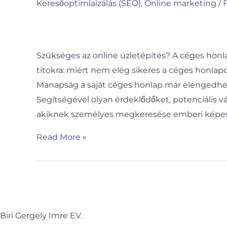
el
Keresőoptimlaizálás (SEO)
,
Online marketing
/
F
a
weboldalad
látogatóit?
Szükséges az online üzletépítés? A céges honla
titokra: miért nem elég sikeres a céges honla
Manapság a saját céges honlap már elengedhete
Segítségével olyan érdeklődőket, potenciális vá
akiknek személyes megkeresése emberi képe
Read More »
Biri Gergely Imre EV.