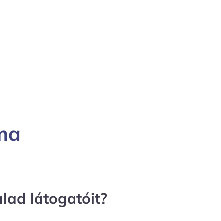
ma
alad látogatóit?