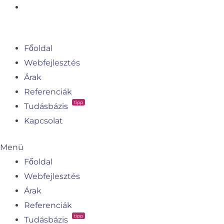
Skip
to
content
Főoldal
Webfejlesztés
Árak
Referenciák
tipp
Tudásbázis
Kapcsolat
Menü
Főoldal
Webfejlesztés
Árak
Referenciák
tipp
Tudásbázis