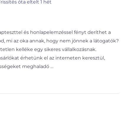
rissítés óta eltelt 1 hét
pteszttel és honlapelemzéssel fényt deríthet a
pod, mi az oka annak, hogy nem jönnek a látogatók?
tlen kelléke egy sikeres vállalkozásnak.
sárlókat érhetünk el az interneten keresztül,
sségeket meghaladó …