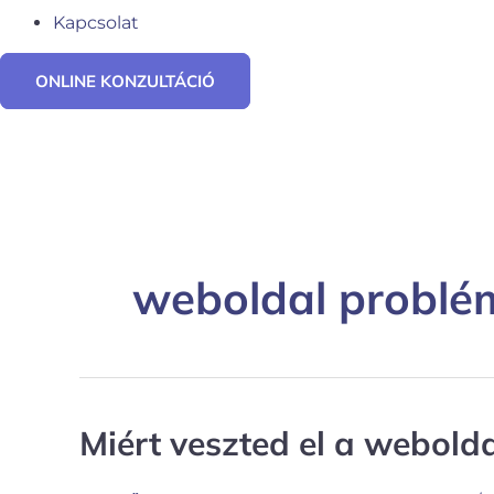
Kapcsolat
ONLINE KONZULTÁCIÓ
weboldal problé
Miért veszted el a webold
Miért
veszted