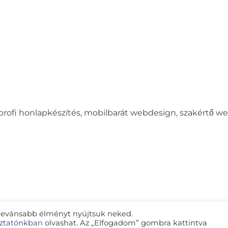
profi honlapkészítés, mobilbarát webdesign, szakértő web
elevánsabb élményt nyújtsuk neked.
koztatónkban
olvashat. Az „Elfogadom” gombra kattintva