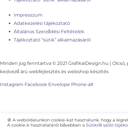
Impresszum
Adatkezelési tájékoztató
Általános Szerződési Feltételek
Tájékoztató “sütik” alkalmazásáról
Minden jog fenntartva © 2021 GrafikaiDesign.hu | Olcsó, 
kedvező árú webfejlesztés és webshop készítés
Instagram
Facebook
Envelope
Phone-alt
⏰ Új bejegyzés a blogon!
"Így tartsd a látogatókat a weboldaladon! Főoldal vagy
landing oldal..."
🍪 A weboldalunkon cookie-kat használunk, hogy a legr
Elolvasom >>
A cookie-k használatáról bővebben a
Sütikről szóló tájé